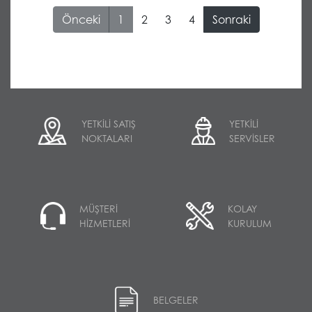
1
YETKİLİ SATIŞ
YETKİLİ
NOKTALARI
SERVİSLER
MÜŞTERİ
KOLAY
HİZMETLERİ
KURULUM
BELGELER