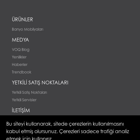
ÜRÜNLER
Banyo Mobilyaları
MEDYA
VOQ Blog
Yenilikler
Haberler
Trendbook
YETKİLİ SATIŞ NOKTALARI
Yetkili Satış Noktaları
Yetkili Servisler
İLETİŞİM
İletişim
Bu siteyi kullanarak, sitede çerezlerin kullanılmasını
kabul etmiş olursunuz. Çerezleri sadece trafiği analiz
etmek için kullanırız.