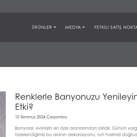
ÜRÜNLER
MEDYA
YETKILI SATIŞ NOKT
Renklerle Banyonuzu Yenileyi
Etki?
10 Temmuz 2024 Çarşamba
Banyolar, evimizin en özel alanlarından biridir. Günün yor
tazelendiğimiz bu alanın dekorasyonu, ruh halimizi doğrud