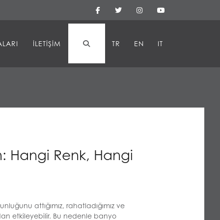
ALARI
İLETIŞIM
TR
EN
IT
n: Hangi Renk, Hangi
gunluğunu attığımız, rahatladığımız ve
an etkileyebilir. Bu nedenle banyo