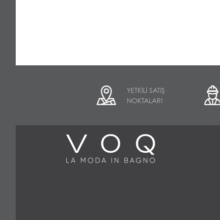
YETKİLİ SATIŞ
NOKTALARI