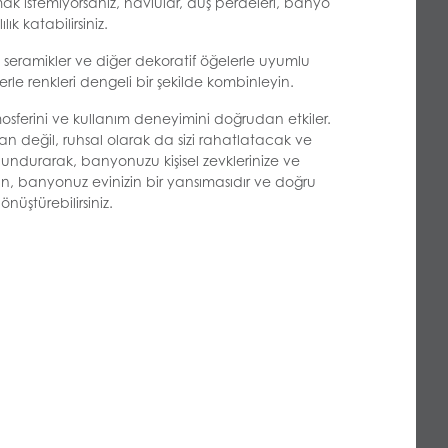
ak istemiyorsanız, havlular, duş perdeleri, banyo
k katabilirsiniz.
, seramikler ve diğer dekoratif öğelerle uyumlu
le renkleri dengeli bir şekilde kombinleyin.
erini ve kullanım deneyimini doğrudan etkiler.
an değil, ruhsal olarak da sizi rahatlatacak ve
ulundurarak, banyonuzu kişisel zevklerinize ve
ın, banyonuz evinizin bir yansımasıdır ve doğru
üştürebilirsiniz.