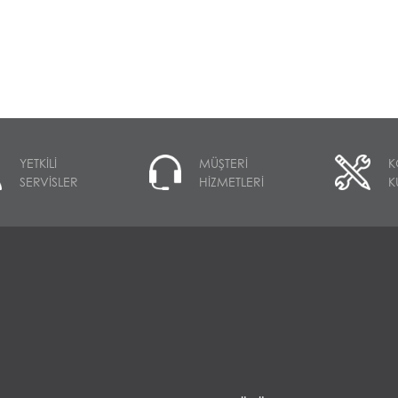
YETKİLİ
MÜŞTERİ
K
SERVİSLER
HİZMETLERİ
K