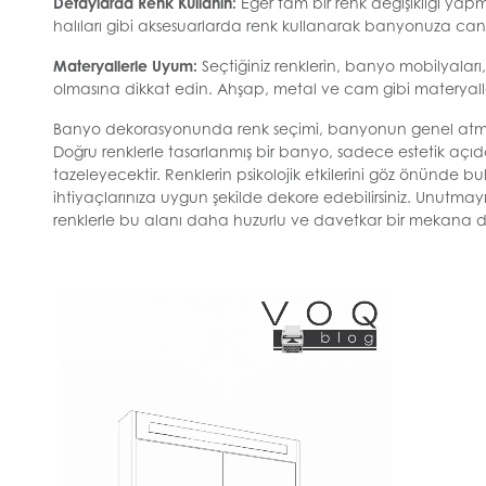
Detaylarda Renk Kullanın:
Eğer tam bir renk değişikliği yapm
halıları gibi aksesuarlarda renk kullanarak banyonuza canlılı
Materyallerle Uyum:
Seçtiğiniz renklerin, banyo mobilyaları
olmasına dikkat edin. Ahşap, metal ve cam gibi materyaller
Banyo dekorasyonunda renk seçimi, banyonun genel atmosf
Doğru renklerle tasarlanmış bir banyo, sadece estetik açıd
tazeleyecektir. Renklerin psikolojik etkilerini göz önünde b
ihtiyaçlarınıza uygun şekilde dekore edebilirsiniz. Unutmay
renklerle bu alanı daha huzurlu ve davetkar bir mekana dön