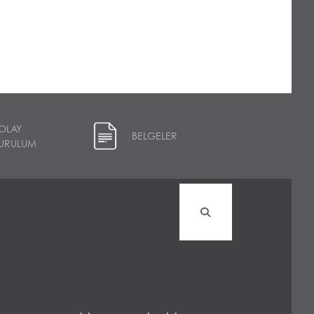
OLAY
BELGELER
URULUM