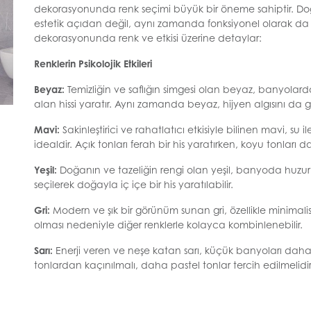
dekorasyonunda renk seçimi büyük bir öneme sahiptir. D
estetik açıdan değil, aynı zamanda fonksiyonel olarak da da
dekorasyonunda renk ve etkisi üzerine detaylar:
Renklerin Psikolojik Etkileri
Beyaz:
Temizliğin ve saflığın simgesi olan beyaz, banyolarda
alan hissi yaratır. Aynı zamanda beyaz, hijyen algısını da g
Mavi:
Sakinleştirici ve rahatlatıcı etkisiyle bilinen mavi, s
idealdir. Açık tonları ferah bir his yaratırken, koyu tonları d
Yeşil:
Doğanın ve tazeliğin rengi olan yeşil, banyoda huzur ve
seçilerek doğayla iç içe bir his yaratılabilir.
Gri:
Modern ve şık bir görünüm sunan gri, özellikle minimali
olması nedeniyle diğer renklerle kolayca kombinlenebilir.
Sarı:
Enerji veren ve neşe katan sarı, küçük banyoları daha 
tonlardan kaçınılmalı, daha pastel tonlar tercih edilmelidir