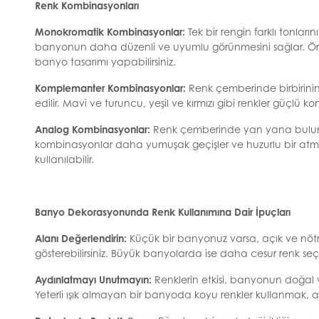
Renk Kombinasyonları
Monokromatik Kombinasyonlar:
Tek bir rengin farklı tonlar
banyonun daha düzenli ve uyumlu görünmesini sağlar. Örneğ
banyo tasarımı yapabilirsiniz.
Komplemanter Kombinasyonlar:
Renk çemberinde birbirinin 
edilir. Mavi ve turuncu, yeşil ve kırmızı gibi renkler güçlü k
Analog Kombinasyonlar:
Renk çemberinde yan yana bulunan
kombinasyonlar daha yumuşak geçişler ve huzurlu bir atmosfe
kullanılabilir.
Banyo Dekorasyonunda Renk Kullanımına Dair İpuçları
Alanı Değerlendirin:
Küçük bir banyonuz varsa, açık ve nötr
gösterebilirsiniz. Büyük banyolarda ise daha cesur renk seçim
Aydınlatmayı Unutmayın:
Renklerin etkisi, banyonun doğal 
Yeterli ışık almayan bir banyoda koyu renkler kullanmak, al