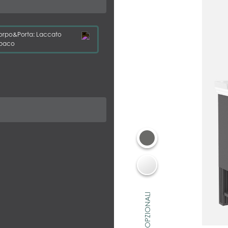
orpo&Porta: Laccato
paco
COLORI OPZIONALI