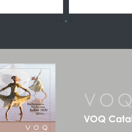
VO
VOQ Cata