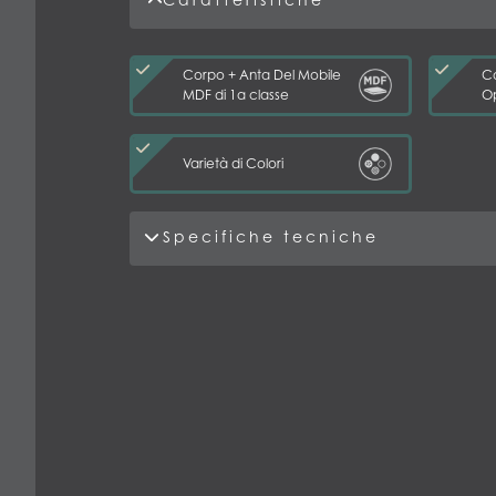
Corpo + Anta Del Mobile
C
MDF di 1a classe
O
Varietà di Colori
Specifiche tecniche