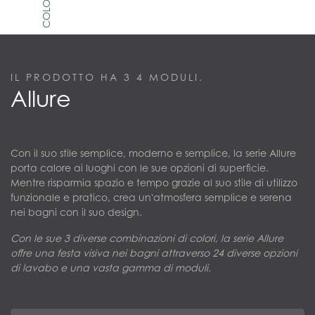
IL PRODOTTO HA 3
4
MODULI.
Allure
Con il suo stile semplice, moderno e semplice, la serie Allure
porta calore ai luoghi con le sue opzioni di superficie.
Mentre risparmia spazio e tempo grazie al suo stile di utilizzo
funzionale e pratico, crea un'atmosfera semplice e serena
nei bagni con il suo design.
Con le sue 3 diverse combinazioni di colori, la serie Allure
offre una festa visiva nei bagni attraverso 24 diverse opzioni
di lavabo e una vasta gamma di moduli.